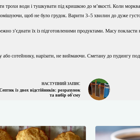
ти трохи води і тушкувати під кришкою до м’якості. Коли морква
помішуючи, щоб не було грудок. Варити 3–5 хвилин до дуже густо
ережно з’єднати їх із підготовленими продуктами. Масу покласти
ку або сотейнику, нарізати, не виймаючи. Сметану до пудингу по
НАСТУПНИЙ
ЗАПИС
Септик із двох відстійників: розрахунок
та вибір об'єму