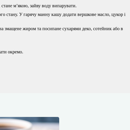
 стане м’якою, зайву воду випарувати.
го стану. У гарячу манну кашу додати вершкове масло, цукор і
 на змащене жиром та посипане сухарями деко, сотейник або в
дати окремо.