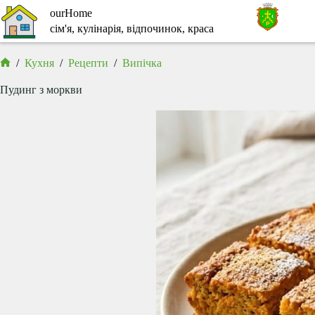
Перейти
ourHome
до
сім'я, кулінарія, відпочинок, краса
вмісту
/
Кухня
/
Рецепти
/
Випічка
Головна
Пудинг з моркви