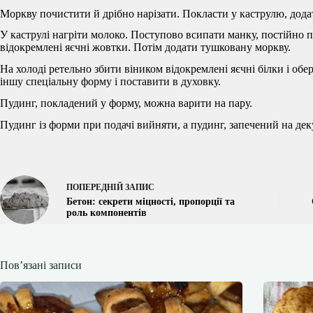
Моркву почистити й дрібно нарізати. Покласти у каструлю, дода
У каструлі нагріти молоко. Поступово всипати манку, постійно 
відокремлені яєчні жовтки. Потім додати тушковану моркву.
На холоді ретельно збити віником відокремлені яєчні білки і об
іншу спеціальну форму і поставити в духовку.
Пудинг, покладений у форму, можна варити на пару.
Пудинг із форми при подачі вийняти, а пудинг, запечений на де
ПОПЕРЕДНІЙ
ЗАПИС
Бетон: секрети міцності, пропорції та
роль компонентів
Пов’язані записи