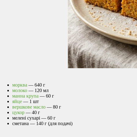
морква
— 640 г
молоко
— 120 мл
манна крупа
— 60 г
яйце
— 1 шт
вершкове масло
— 80 г
цукор
— 40 г
мелені сухарі — 60 г
сметана — 140 г (для подачі)