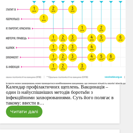
Календар профілактичних щеплень. Вакцинація –
один із найуспішніших методів боротьби з
інфекційними захворюваннями. Суть його полягає в
такому: ввести в…
Читати далі
Календар
щеплень
для
дітей