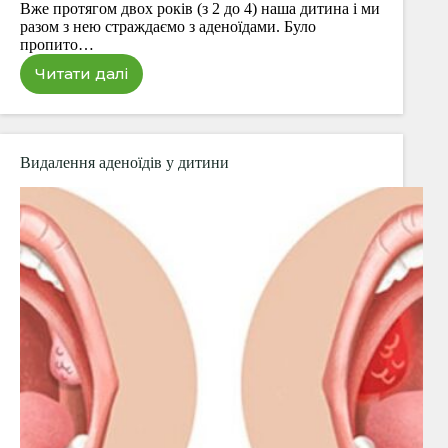
Вже протягом двох років (з 2 до 4) наша дитина і ми
разом з нею страждаємо з аденоїдами. Було
пропито…
Читати далі
Назонекс
при
аденоїдах
Видалення аденоїдів у дитини