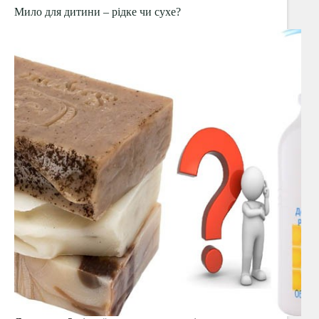
в
Мило для дитини – рідке чи сухе?
Україні