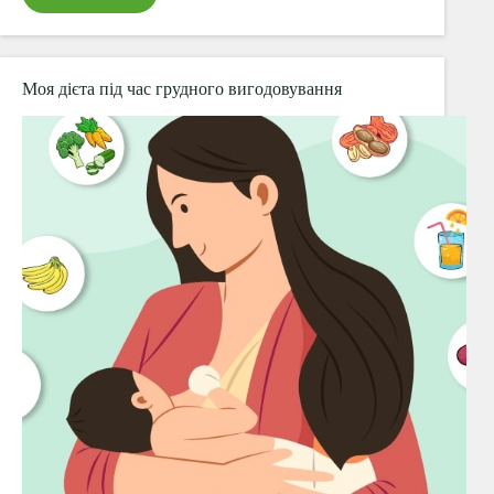
АКДП
не
за
графіком.
Моя дієта під час грудного вигодовування
Температура
після
вакцини