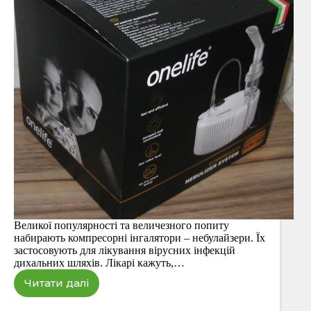
Великої популярності та величезного попиту
набирають компресорні інгалятори – небулайзери. Їх
застосовують для лікування вірусних інфекцій
дихальних шляхів. Лікарі кажуть,…
Читати далі
Інгалятор
Onelife