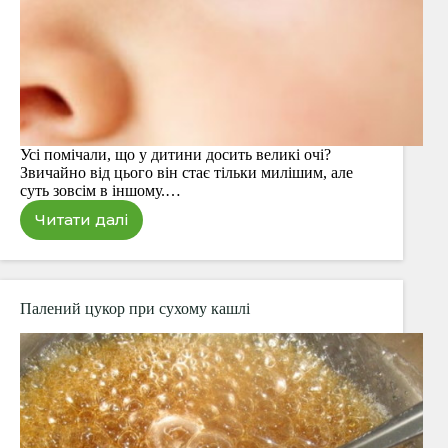
Усі помічали, що у дитини досить великі очі?
Звичайно від цього він стає тільки милішим, але
суть зовсім в іншому.…
Читати далі
Чому
у
дітей
такі
великі
Палений цукор при сухому кашлі
очі?