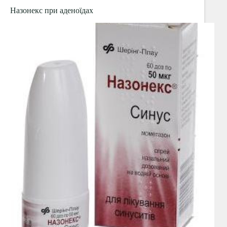
кашлі
Назонекс при аденоїдах