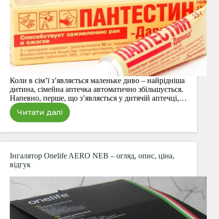
Коли в сім’ї з’являється маленьке диво – найрідніша
дитина, сімейна аптечка автоматично збільшується.
Напевно, перше, що з’являється у дитячій аптечці,…
Читати далі
Бепантен
або
Пантестин-
Дарниця.
Порівняння
Інгалятор Onelife AERO NEB – огляд, опис, ціна,
відгук