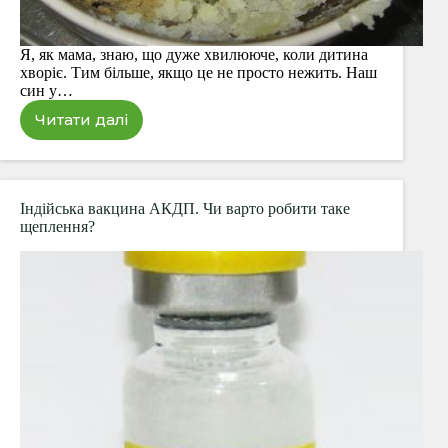
Я, як мама, знаю, що дуже хвилююче, коли дитина
хворіє. Тим більше, якщо це не просто нежить. Наш
син у…
Читати далі
Компрес
із
картоплі
та
гірчиці
Індійська вакцина АКДП. Чи варто робити таке
при
щеплення?
бронхіті
у
дитини