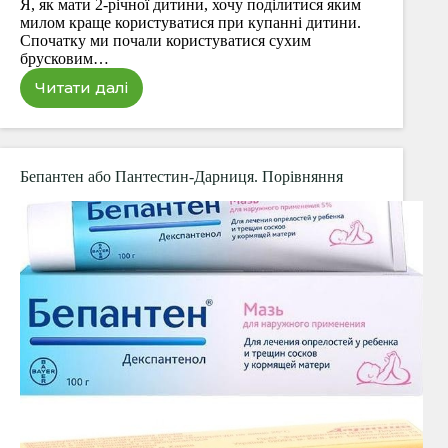
Я, як мати 2-річної дитини, хочу поділитися яким
милом краще користуватися при купанні дитини.
Спочатку ми почали користуватися сухим
брусковим…
Читати далі
Мило
для
дитини
–
рідке
Бепантен або Пантестин-Дарниця. Порівняння
чи
сухе?