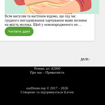
Всім матусям та вагітним відомо, що під час
грудного вигодовування харчування мами впливає
на якість молока. Щоб у новонародженого не…
Читати далі
Моя
дієта
під
час
грудного
вигодовування
ДАЛІ
Ромни, а/с 42000
Про наc
-
Приватність
ourHome.top © 2017 - 2026
Створено та підтримується
iLeven