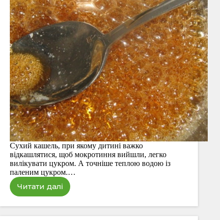
Сухий кашель, при якому дитині важко
відкашлятися, щоб мокротиння вийшли, легко
вилікувати цукром. А точніше теплою водою із
паленим цукром.…
Читати далі
Палений
цукор
при
сухому