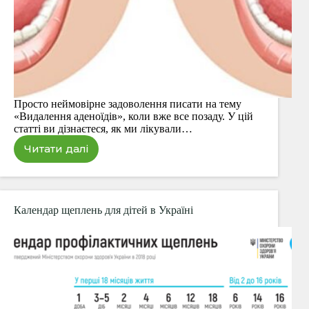
Просто неймовірне задоволення писати на тему
«Видалення аденоїдів», коли вже все позаду. У цій
статті ви дізнаєтеся, як ми лікували…
Читати далі
Видалення
аденоїдів
у
дитини
Календар щеплень для дітей в Україні