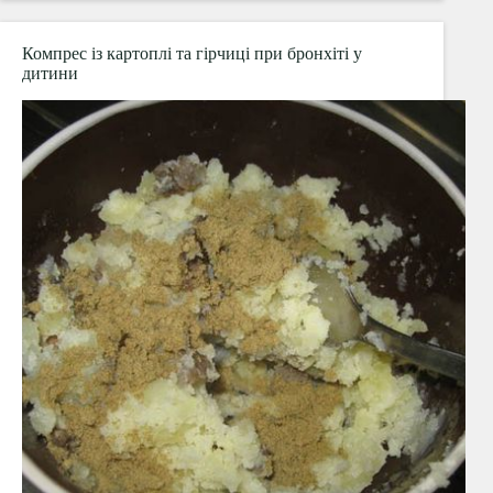
AERO
NEB
–
Компрес із картоплі та гірчиці при бронхіті у
огляд,
дитини
опис,
ціна,
відгук