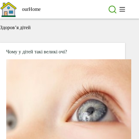
Перейти
до
ourHome
вмісту
Здоров’я дітей
Чому у дітей такі великі очі?