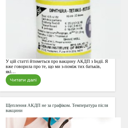
У цій статті йтиметься про вакцину АКДП з Індії. Я
вже говорила про те, що ми з-поміж тих батьків,
які…
Читати далі
Індійська
вакцина
АКДП.
Чи
варто
Щеплення АКДП не за графіком. Температура після
робити
вакцини
таке
щеплення?