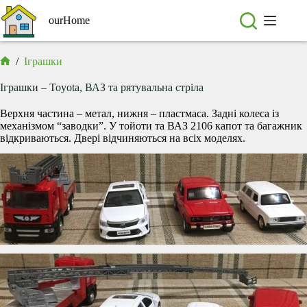
Перейти
до
ourHome
вмісту
/
Іграшки
Головна
Іграшки – Toyota, ВАЗ та рятувальна стріла
Верхня частина – метал, нижня – пластмаса. Задні колеса із
механізмом “заводки”. У тойоти та ВАЗ 2106 капот та багажник
відкриваються. Двері відчиняються на всіх моделях.