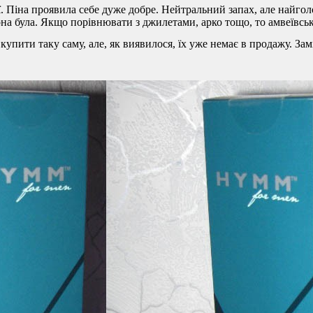
ії. Піна проявила себе дуже добре. Нейтральний запах, але найго
вона була. Якщо порівнювати з джилетами, арко тощо, то амвеївсь
я купити таку саму, але, як виявилося, їх уже немає в продажу. З