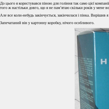
До цього я користувався піною для гоління так само цієї компан
того ж настільки довго, що я не пам’ятаю скільки років у мене 
Але все коли-небудь закінчується, закінчилася і пінка. Вирішив 
Запечатаний він у картонну коробку, нічого особливого.