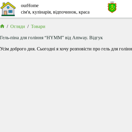
Перейти
ourHome
до
сім'я, кулінарія, відпочинок, краса
вмісту
/
Огляди
/
Товари
Головна
Гель-піна для гоління “HYMM” від Amway. Відгук
Усім доброго дня. Сьогодні я хочу розповісти про гель для голін