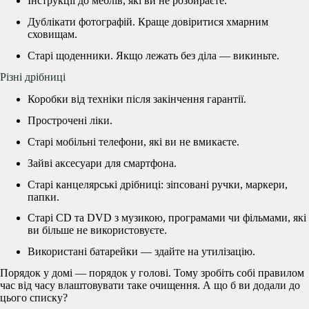
Інструкції до меблів, які ви не розбираєте.
Дублікати фотографій. Краще довіритися хмарним
сховищам.
Старі щоденники. Якщо лежать без діла — викиньте.
Різні дрібниці
Коробки від техніки після закінчення гарантії.
Прострочені ліки.
Старі мобільні телефони, які ви не вмикаєте.
Зайві аксесуари для смартфона.
Старі канцелярські дрібниці: зіпсовані ручки, маркери,
папки.
Старі CD та DVD з музикою, програмами чи фільмами, які
ви більше не використовуєте.
Використані батарейки — здайте на утилізацію.
Порядок у домі — порядок у голові. Тому зробіть собі правилом
час від часу влаштовувати таке очищення. А що б ви додали до
цього списку?