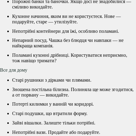
Порожні банки та баночки. Якщо досі не знадобилися —
сміливо викидайте.
Кухонне начиння, яким ви не користуєтеся. Нове —
подаруйте, старе — утилізуйте.
Непотрібні контейнери для їжі, особливо поламані.
Непарний посуд. Чашка без блюдця чи навпаки — не
найкраща компанія.
Поламані кухонні дрібниці. Користуватися неприємно,
тож навіщо тримати?
Все для дому
Старі рушники з дірками чи плямами.
Зношена постільна білизна. Полиняла ще може згодитися,
а от порвану — викидайте.
Потерті килимки у ванній чи коридорі.
Старі подушки, що втратили форму.
Зайві вішалки. Залиште тільки потрібні.
Непотрібні вази. Продайте або подаруйте.