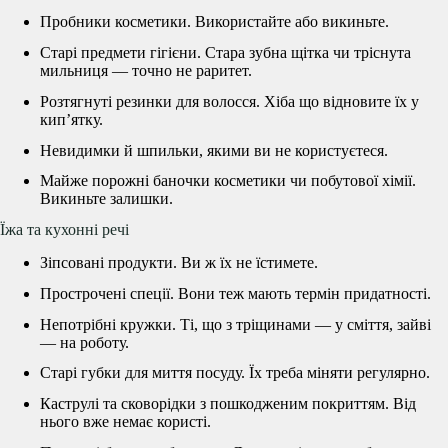
Пробники косметики. Використайте або викиньте.
Старі предмети гігієни. Стара зубна щітка чи тріснута
мильниця — точно не раритет.
Розтягнуті резинки для волосся. Хіба що відновите їх у
кип’ятку.
Невидимки й шпильки, якими ви не користуєтеся.
Майже порожні баночки косметики чи побутової хімії.
Викиньте залишки.
Їжа та кухонні речі
Зіпсовані продукти. Ви ж їх не їстимете.
Прострочені спеції. Вони теж мають термін придатності.
Непотрібні кружки. Ті, що з тріщинами — у сміття, зайві
— на роботу.
Старі губки для миття посуду. Їх треба міняти регулярно.
Каструлі та сковорідки з пошкодженим покриттям. Від
нього вже немає користі.