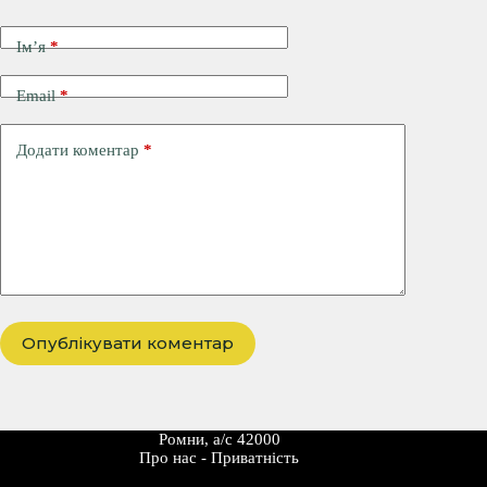
Ім’я
*
Email
*
Додати коментар
*
Опублікувати коментар
Ромни, а/с 42000
Про наc
-
Приватність