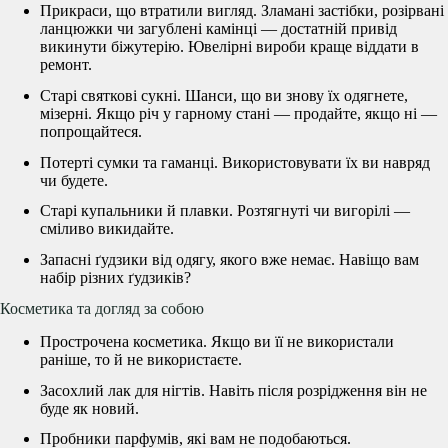
Прикраси, що втратили вигляд. Зламані застібки, розірвані
ланцюжки чи загублені камінці — достатній привід
викинути біжутерію. Ювелірні вироби краще віддати в
ремонт.
Старі святкові сукні. Шанси, що ви знову їх одягнете,
мізерні. Якщо річ у гарному стані — продайте, якщо ні —
попрощайтеся.
Потерті сумки та гаманці. Використовувати їх ви навряд
чи будете.
Старі купальники й плавки. Розтягнуті чи вигорілі —
сміливо викидайте.
Запасні ґудзики від одягу, якого вже немає. Навіщо вам
набір різних ґудзиків?
Косметика та догляд за собою
Прострочена косметика. Якщо ви її не використали
раніше, то й не використаєте.
Засохлий лак для нігтів. Навіть після розрідження він не
буде як новий.
Пробники парфумів, які вам не подобаються.