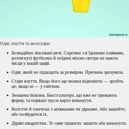
Одяг, взуття та аксесуари
Безнадійно зіпсовані речі. Сорочки з в’їденими плямами,
розтягнуті футболки й поїдені міллю светри не мають
місця у вашій шафі.
Одяг, який не підходить за розміром. Причина зрозуміла.
Старе взуття. Якщо його ще можна відновити — зробіть
це, якщо ні — у смітник.
Зношена білизна. Бюстгальтери, що вже не тримають
форму, та порвані труси варто викинути.
Колготи й панчохи з затяжками чи дірками. Або зашийте,
або позбудьтеся їх.
Діряві шкарпетки. Те саме правило: зашити або викинути.