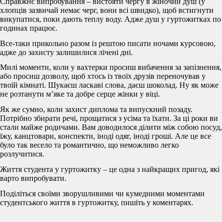
Справжнє випробування – вистояти чергу в жіночий душ (у
хлопців зазвичай немає черг, вони всі швидко), щоб встигнути
викупатися, поки дають теплу воду. Адже душ у гуртожитках по
годинах працює.
Все-таки прикольно разом із рештою писати ночами курсовою,
адже до захисту залишилися лічені дні.
Милі моменти, коли у вахтерки просиш вибачення за запізнення,
або просиш дозволу, щоб хтось із твоїх друзів переночував у
твоїй кімнаті. Шукаєш ласкаві слова, даєш шоколад. Ну як може
не розтанути м’яке та добре серце жінки у віці.
Як же сумно, коли захист диплома та випускний позаду.
Потрібно збирати речі, прощатися з усіма та їхати. За ці роки ви
стали майже родичами. Вам доводилося ділити між собою посуд,
їжу, канцтовари, конспекти, іноді одяг, іноді гроші. Але це все
було так весело та романтично, що неможливо легко
розлучитися.
Життя студента у гуртожитку – це одна з найкращих пригод, які
варто випробувати.
Поділіться своїми зворушливими чи кумедними моментами
студентського життя в гуртожитку, пишіть у коментарях.