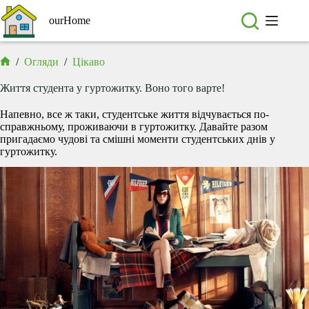
Перейти
до
ourHome
вмісту
/
Огляди
/
Цікаво
Головна
Життя студента у гуртожитку. Воно того варте!
Напевно, все ж таки, студентське життя відчувається по-
справжньому, проживаючи в гуртожитку. Давайте разом
пригадаємо чудові та смішні моменти студентських днів у
гуртожитку.