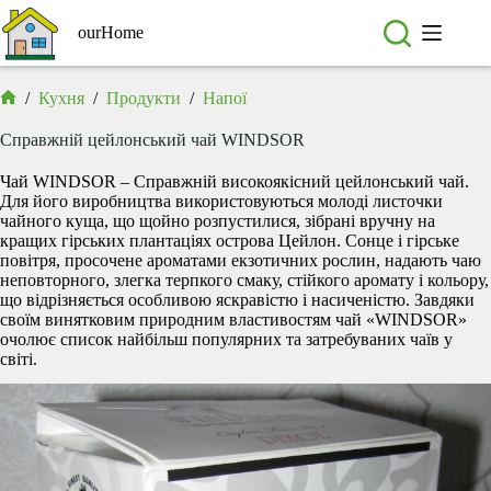
Перейти
до
ourHome
вмісту
/
Кухня
/
Продукти
/
Напої
Головна
Справжній цейлонський чай WINDSOR
Чай WINDSOR – Справжній високоякісний цейлонський чай.
Для його виробництва використовуються молоді листочки
чайного куща, що щойно розпустилися, зібрані вручну на
кращих гірських плантаціях острова Цейлон. Сонце і гірське
повітря, просочене ароматами екзотичних рослин, надають чаю
неповторного, злегка терпкого смаку, стійкого аромату і кольору,
що відрізняється особливою яскравістю і насиченістю. Завдяки
своїм винятковим природним властивостям чай «WINDSOR»
очолює список найбільш популярних та затребуваних чаїв у
світі.