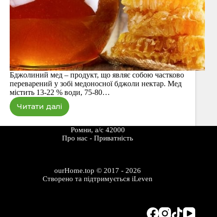
Бджолиний мед – продукт, що являє собою частково
переварений у зобі медоносної бджоли нектар. Мед
містить 13-22 % води, 75-80…
Читати далі
Мед
Ромни, а/с 42000
Про наc
-
Приватність
ourHome.top © 2017 - 2026
Створено та підтримується
iLeven