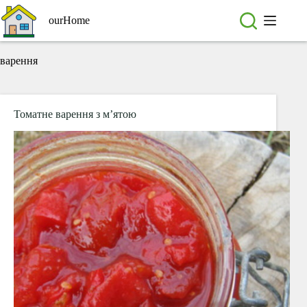
Перейти
до
ourHome
вмісту
варення
Томатне варення з м’ятою