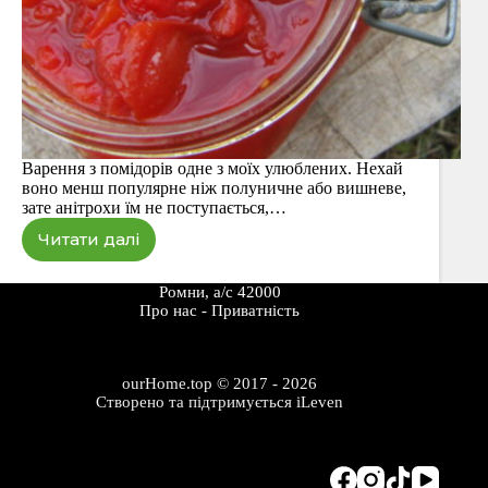
Варення з помідорів одне з моїх улюблених. Нехай
воно менш популярне ніж полуничне або вишневе,
зате анітрохи їм не поступається,…
Читати далі
Томатне
варення
з
Ромни, а/с 42000
м’ятою
Про наc
-
Приватність
ourHome.top © 2017 - 2026
Створено та підтримується
iLeven