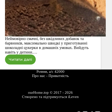
Неймовірно смачні, без шкідливих добавок та
барвників, максимально швидкі у приготуванні
шоколадні цукерки в домашніх умовах. Вийдуть
навіть у дитини.…
Читати далі
Цукерки
у
домашніх
Ромни, а/с 42000
умовах
Про наc
-
Приватність
за
5
хвилин
ourHome.top © 2017 - 2026
Створено та підтримується
iLeven