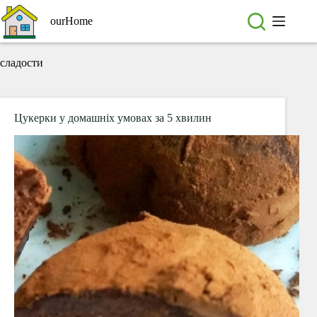
Перейти
до
ourHome
вмісту
сладости
Цукерки у домашніх умовах за 5 хвилин