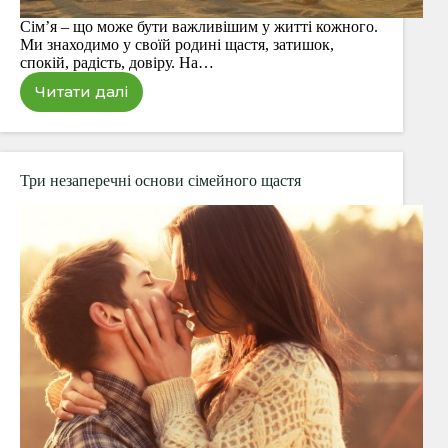
Сім’я – що може бути важливішим у житті кожного.
Ми знаходимо у своїй родині щастя, затишок,
спокій, радість, довіру. На…
Читати далі
5
дрібниць,
які
зроблять
вашу
Три незаперечні основи сімейного щастя
сім’ю
міцнішою