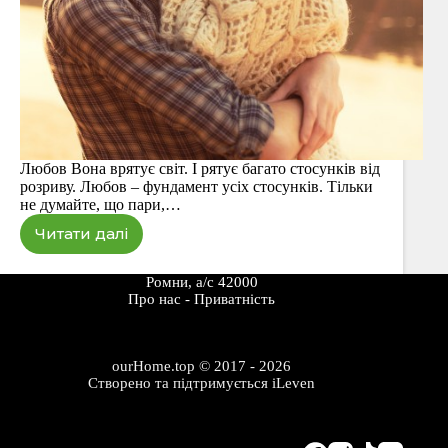
Любов Вона врятує світ. І рятує багато стосунків від
розриву. Любов – фундамент усіх стосунків. Тільки
не думайте, що пари,…
Читати далі
Три
незаперечні
основи
Ромни, а/с 42000
сімейного
Про наc
-
Приватність
щастя
ourHome.top © 2017 - 2026
Створено та підтримується
iLeven