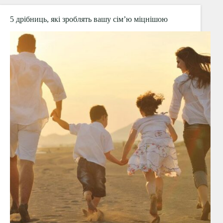
напередодні
Нового
5 дрібниць, які зроблять вашу сім’ю міцнішою
року,
щоб
він
дійсно
був
НОВИМ