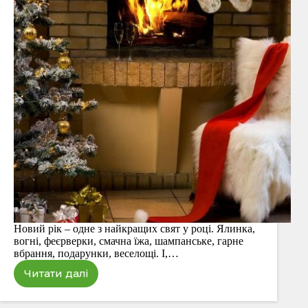
Новий рік – одне з найкращих свят у році. Ялинка,
вогні, феєрверки, смачна їжа, шампанське, гарне
вбрання, подарунки, веселощі. І,…
Читати далі
Що
потрібно
зробити