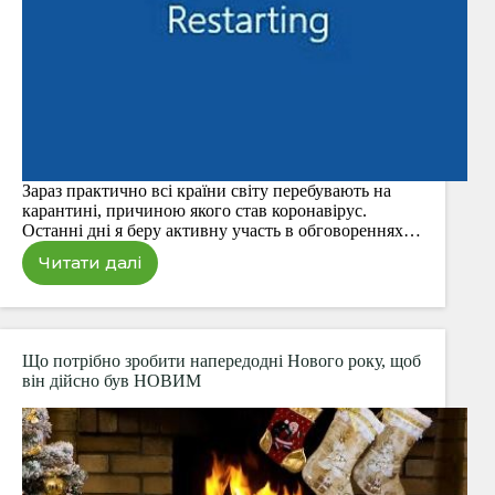
Зараз практично всі країни світу перебувають на
карантині, причиною якого став коронавірус.
Останні дні я беру активну участь в обговореннях…
Читати далі
Перші
життєві
висновки
завдяки
карантину
Що потрібно зробити напередодні Нового року, щоб
(COVID-
він дійсно був НОВИМ
19)