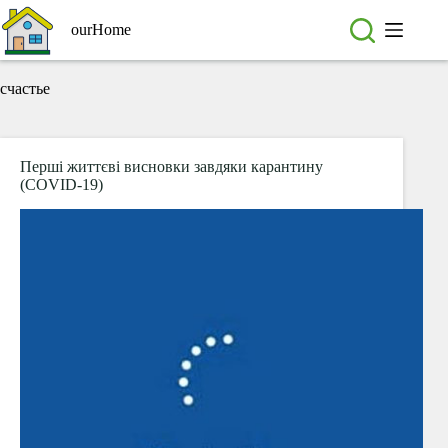
Перейти
до
ourHome
вмісту
счастье
Перші життєві висновки завдяки карантину
(COVID-19)