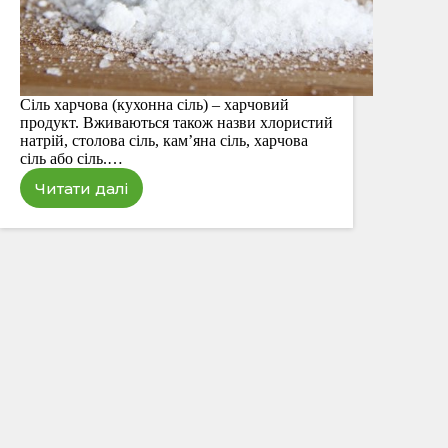
Сіль харчова (кухонна сіль) – харчовий
продукт. Вживаються також назви хлористий
натрій, столова сіль, кам’яна сіль, харчова
сіль або сіль.…
Читати далі
Сіль
харчова