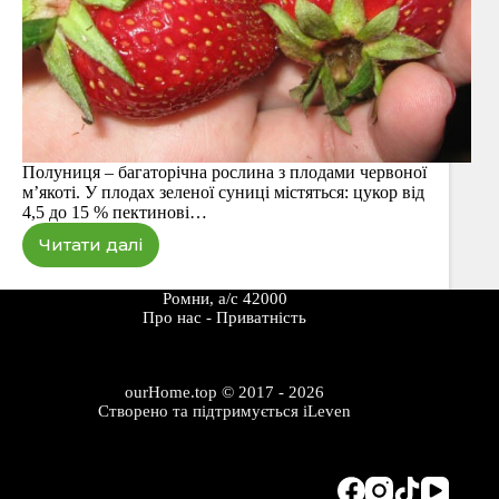
Полуниця – багаторічна рослина з плодами червоної
м’якоті. У плодах зеленої суниці містяться: цукор від
4,5 до 15 % пектинові…
Читати далі
Полуниця
Ромни, а/с 42000
Про наc
-
Приватність
ourHome.top © 2017 - 2026
Створено та підтримується
iLeven