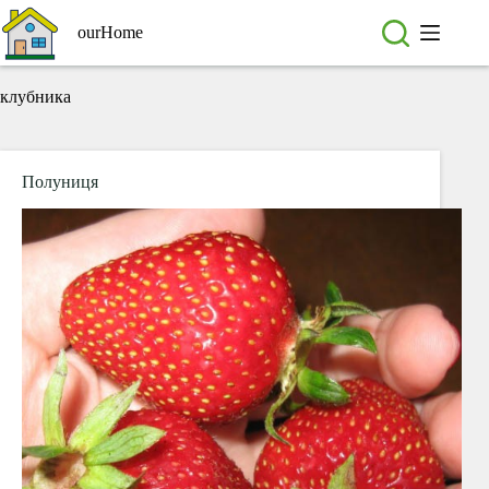
Перейти
до
ourHome
вмісту
клубника
Полуниця