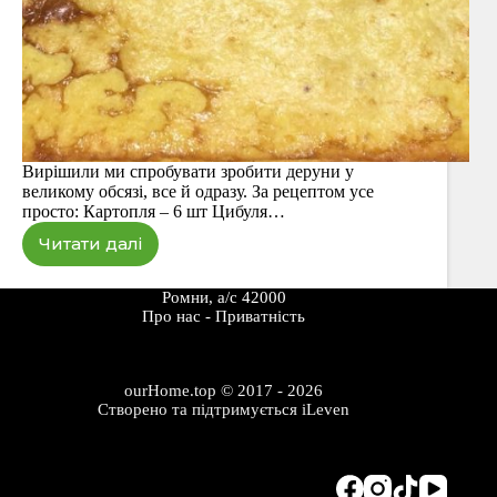
Вирішили ми спробувати зробити деруни у
великому обсязі, все й одразу. За рецептом усе
просто: Картопля – 6 шт Цибуля…
Читати далі
Картопляний
пиріг-
драник
Ромни, а/с 42000
Про наc
-
Приватність
ourHome.top © 2017 - 2026
Створено та підтримується
iLeven