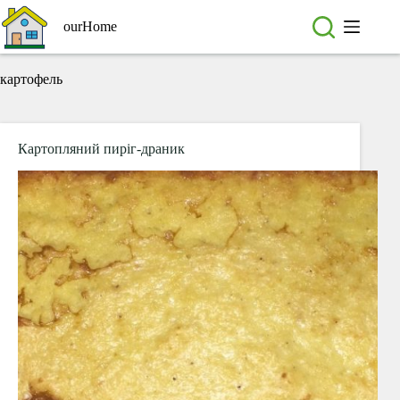
Перейти
до
ourHome
вмісту
картофель
Картопляний пиріг-драник