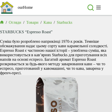
Перейти
до
ourHome
вмісту
/
Огляди
/
Товари
/
Кава
/
Starbucks
Головна
STARBUCKS “Espresso Roast”
Суміш було розроблено наприкінці 1970-х років. Темніше
обсмажування надає цьому сорту кави карамельної солодкості.
Espresso Roast є частиною нашої історії – улюблена суміш, яка
використовується в кав’ярнях Starbucks для приготування всіх
напоїв на основі еспресо. Багатий аромат Espresso Roast
розкривається за будь-якого методу заварювання кави – чи то
еспресо, приготований у кавомашині, чи то кава, заварена у
френч-пресі.