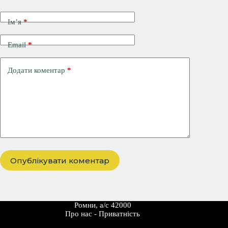
Ім’я
*
Email
*
Додати коментар
*
Опублікувати коментар
Ромни, а/с 42000
Про наc
-
Приватність