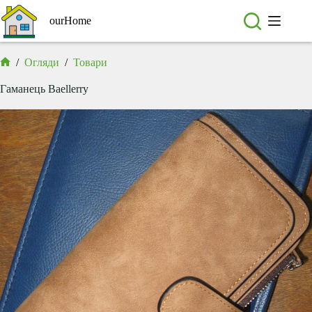
Перейти
до
ourHome
вмісту
/
Огляди
/
Товари
Головна
Гаманець Baellerry