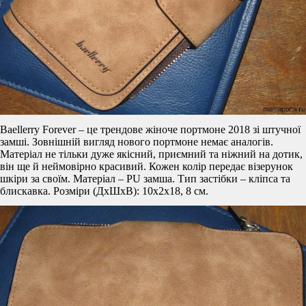
Baellerry Forever – це трендове жіноче портмоне 2018 зі штучної
замші. Зовнішній вигляд нового портмоне немає аналогів.
Матеріал не тільки дуже якісний, приємний та ніжний на дотик,
він ще й неймовірно красивий. Кожен колір передає візерунок
шкіри за своїм. Матеріал – PU замша. Тип застібки – кліпса та
блискавка. Розміри (ДхШхВ): 10х2х18, 8 см.