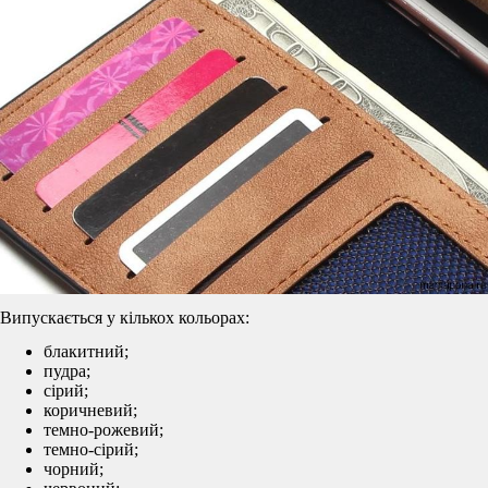
Випускається у кількох кольорах:
блакитний;
пудра;
сірий;
коричневий;
темно-рожевий;
темно-сірий;
чорний;