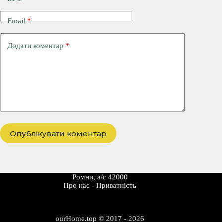
Email
*
Додати коментар
*
Опублікувати коментар
Ромни, а/с 42000
Про наc
-
Приватність
ourHome.top © 2017 - 2026