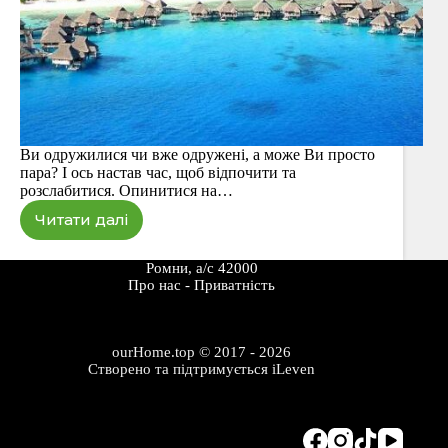
Ви одружилися чи вже одружені, а може Ви просто
пара? І ось настав час, щоб відпочити та
розслабитися. Опинитися на…
Читати далі
Найкращі
17
місць
Ромни, а/с 42000
для
Про наc
-
Приватність
відпочинку
2017
року
ourHome.top © 2017 - 2026
Створено та підтримується
iLeven