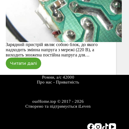
Зарядний пристрій являє собою блок, до якого
надходить змінна напруга з мережі (220 В), а
виходить знижена постійна напруга для…
Читати далі
Типовий
ремонт
зарядного
Ромни, а/с 42000
пристрою
Про наc
-
Приватність
ourHome.top © 2017 - 2026
Створено та підтримується
iLeven