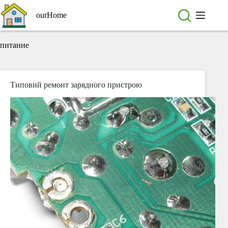
Перейти
до
ourHome
вмісту
питание
Типовий ремонт зарядного пристрою