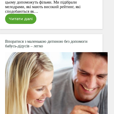
цьому допоможуть фільми. Ми підібрали
мелодрами, які мають високий рейтинг, які
сподобаються як…
Читати далі
Мелодрами
з
непередбачуваним
сюжетом
Впоратися з маленькою дитиною без допомоги
бабусь-дідусів – легко