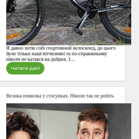
Я давно хотів собі спортивний велосипед, до цього
були тільки наші вітчизняні та по-справжньому
ніколи не катався на добрих. І…
Читати далі
Specialized
Hardrock
Disk
2012
через
Велика помилка у стосунках. Ніколи так не робіть
6
років