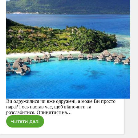
Ви одружилися чи вже одружені, а може Ви просто
пара? І ось настав час, щоб відпочити та
розслабитися. Опинитися на…
Читати далі
Найкращі
17
місць