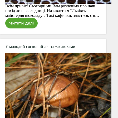
Всім привіт! Сьогодні ми Вам розповімо про наш
похід до шоколадниці. Називається “Львівська
майстерня шоколаду”. Такі кафешки, здається, є в…
Читати далі
Солодкий
відпочинок
–
Львівський
шоколад
У молодий сосновий ліс за маслюками