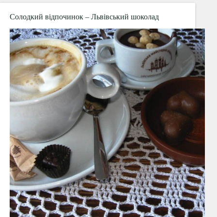
для
відпочинку
Солодкий відпочинок – Львівський шоколад
2017
року