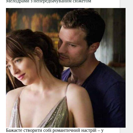
Мелодрами з непередбачуваним сюжетом
так
не
робіть
Бажаєте створити собі романтичний настрій – у