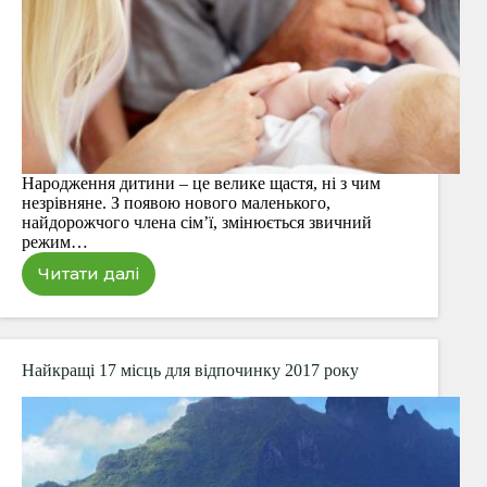
Народження дитини – це велике щастя, ні з чим
незрівняне. З появою нового маленького,
найдорожчого члена сім’ї, змінюється звичний
режим…
Читати далі
Впоратися
з
маленькою
дитиною
без
Найкращі 17 місць для відпочинку 2017 року
допомоги
бабусь-
дідусів
–
легко