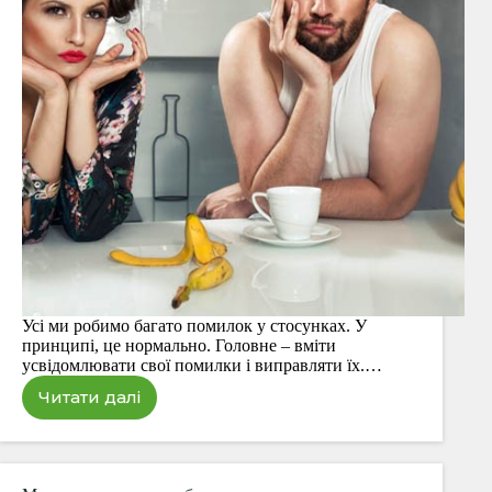
Усі ми робимо багато помилок у стосунках. У
принципі, це нормально. Головне – вміти
усвідомлювати свої помилки і виправляти їх.…
Читати далі
Велика
помилка
у
стосунках.
Ніколи