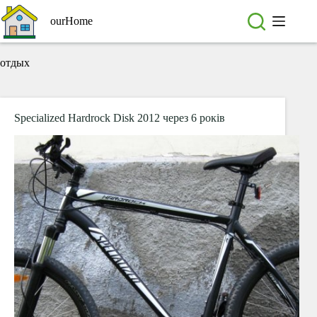
Перейти
до
ourHome
вмісту
отдых
Specialized Hardrock Disk 2012 через 6 років