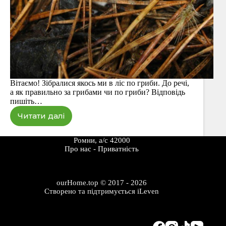
Вітаємо! Зібралися якось ми в ліс по гриби. До речі,
а як правильно за грибами чи по гриби? Відповідь
пишіть…
Читати далі
У
молодий
сосновий
Ромни, а/с 42000
ліс
Про наc
-
Приватність
за
маслюками
ourHome.top © 2017 - 2026
Створено та підтримується
iLeven