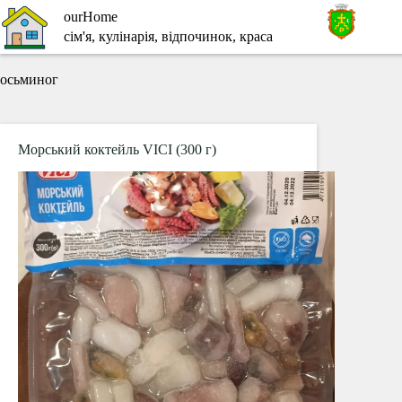
Перейти
ourHome
до
сім'я, кулінарія, відпочинок, краса
вмісту
осьминог
Морський коктейль VICI (300 г)