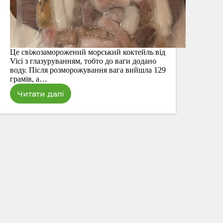
Це свіжозаморожений морський коктейль від
Vici з глазуруванням, тобто до ваги додано
воду. Після розморожування вага вийшла 129
грамів, а…
Читати далі
Морський
коктейль
VICI
(300
г)