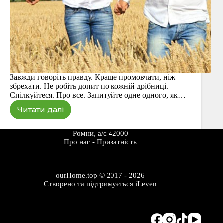
Завжди говоріть правду. Краще промовчати, ніж
збрехати. Не робіть допит по кожній дрібниці.
Спілкуйтеся. Про все. Запитуйте одне одного, як…
Читати далі
Бережіть
стосунки.
15
Ромни, а/с 42000
мудрих
Про наc
-
Приватність
порад
ourHome.top © 2017 - 2026
Створено та підтримується
iLeven