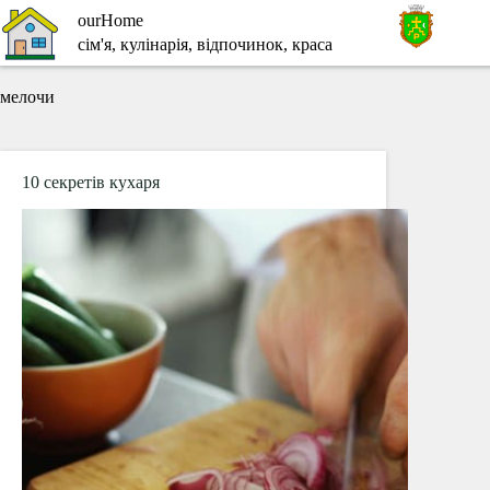
Перейти
ourHome
до
сім'я, кулінарія, відпочинок, краса
вмісту
мелочи
10 секретів кухаря