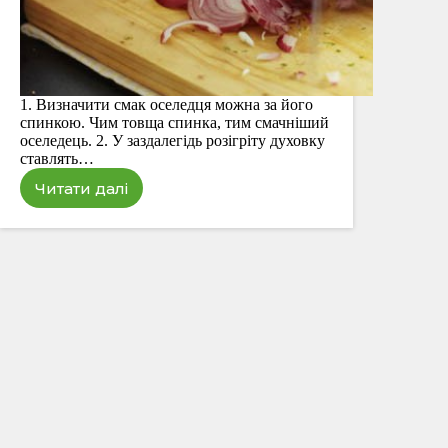
1. Визначити смак оселедця можна за його
спинкою. Чим товща спинка, тим смачніший
оселедець. 2. У заздалегідь розігріту духовку
ставлять…
Читати далі
10
секретів
кухаря