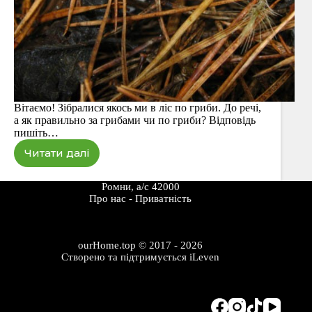
Вітаємо! Зібралися якось ми в ліс по гриби. До речі,
а як правильно за грибами чи по гриби? Відповідь
пишіть…
Читати далі
У
молодий
сосновий
Ромни, а/с 42000
ліс
Про наc
-
Приватність
за
маслюками
ourHome.top © 2017 - 2026
Створено та підтримується
iLeven