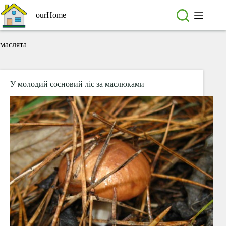
Перейти
до
ourHome
вмісту
маслята
У молодий сосновий ліс за маслюками