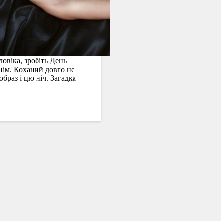
ловіка, зробіть День
нім. Коханий довго не
браз і цю ніч. Загадка –
ьної
на