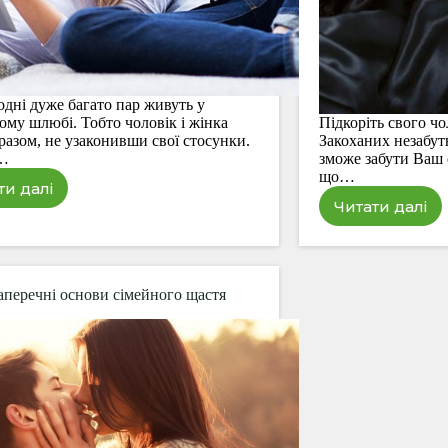
одні дуже багато пар живуть у
ому шлюбі. Тобто чоловік і жінка
Підкоріть свого чо
разом, не узаконивши свої стосунки.
Закоханих незабут
е…
зможе забути Ваш о
що…
ти далі
Цивільний
Читати далі
14
шлюб.
ідей
Всі
сексуал
за
білизни
і
на
проти
аперечні основи сімейного щастя
День
Св.
Валенти