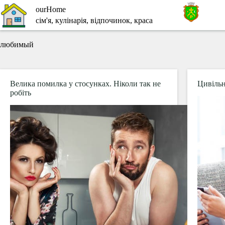
Перейти
ourHome
до
сім'я, кулінарія, відпочинок, краса
вмісту
любимый
Велика помилка у стосунках. Ніколи так не
Цивільн
робіть