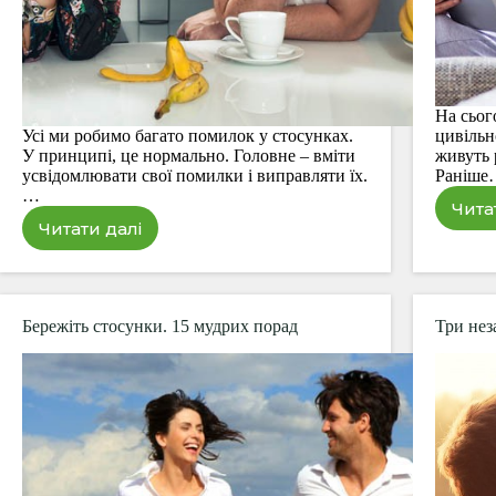
На сьог
Усі ми робимо багато помилок у стосунках.
цивільн
У принципі, це нормально. Головне – вміти
живуть 
усвідомлювати свої помилки і виправляти їх.
Раніш
…
Чита
Читати далі
Велика
помилка
у
стосунках.
Ніколи
Бережіть стосунки. 15 мудрих порад
Три нез
так
не
робіть