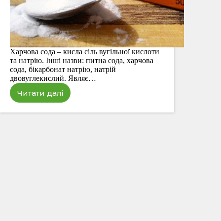
Харчова сода – кисла сіль вугільної кислоти
та натрію. Інші назви: питна сода, харчова
сода, бікарбонат натрію, натрій
двовуглекислий. Являє…
Читати далі
Харчова
сода